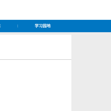
态
学习园地
|