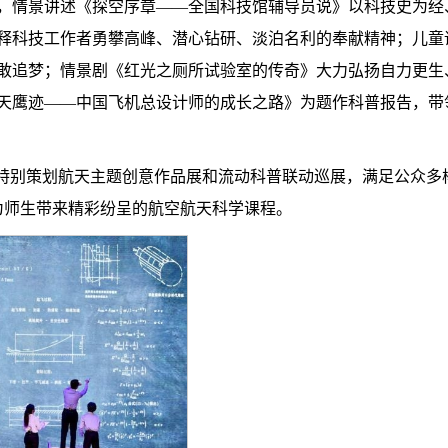
，情景讲述《探空序章——全国科技馆辅导员说》以科技史为经
释科技工作者勇攀高峰、潜心钻研、淡泊名利的奉献精神；儿童
敢追梦；情景剧《红光之厕所试验室的传奇》大力弘扬自力更生
天鹰迹——中国飞机总设计师的成长之路》为题作科普报告，带
还特别策划航天主题创意作品展和流动科普联动巡展，满足公众多
为师生带来精彩纷呈的航空航天科学课程。