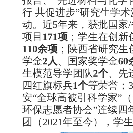
报告、“先进材料与化学
行 共促进步”研究生学
动。近5年来，获批国家
项目
171项
；学生在创新
110余项
；陕西省研究生
学金
2人
、国家奖学金
6
生模范导学团队
2个
、先
四红旗标兵
1个
等荣誉；3
安“全球高被引科学家”
环保志愿者协会”连续四
团（2021年至今），学