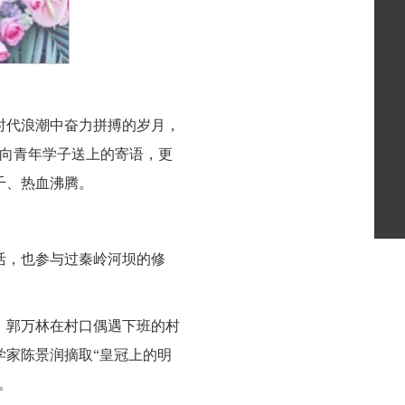
时代浪潮中奋力拼搏的岁月，
表向青年学子送上的寄语，更
千、热血沸腾。
农活，也参与过秦岭河坝的修
，郭万林在村口偶遇下班的村
学家陈景润摘取“皇冠上的明
。