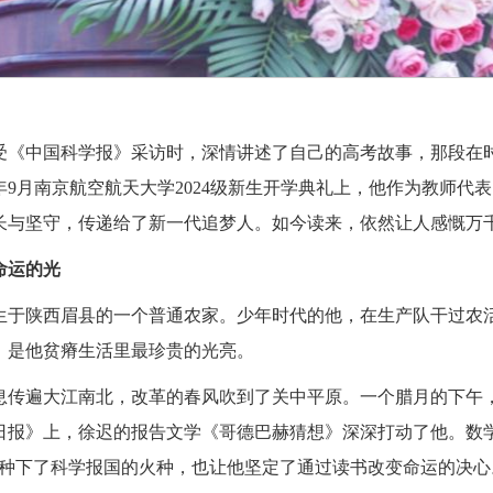
受《中国科学报》采访时，深情讲述了自己的高考故事，那段在
4年9月南京航空航天大学2024级新生开学典礼上，他作为教师代
长与坚守，传递给了新一代追梦人。如今读来，依然让人感慨万
命运的光
林出生于陕西眉县的一个普通农家。少年时代的他，在生产队干过
，是他贫瘠生活里最珍贵的光亮。
的消息传遍大江南北，改革的春风吹到了关中平原。一个腊月的下午
日报》上，徐迟的报告文学《哥德巴赫猜想》深深打动了他。数
里种下了科学报国的火种，也让他坚定了通过读书改变命运的决心