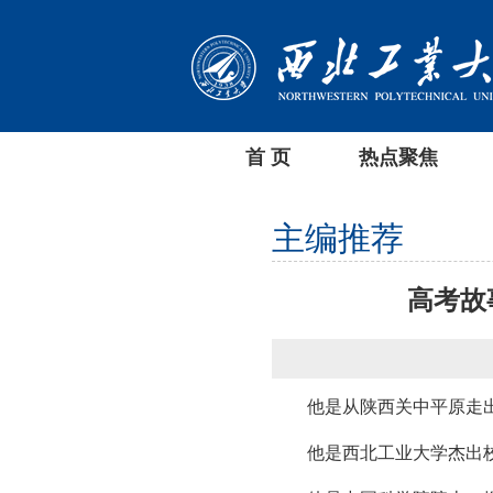
首 页
热点聚焦
主编推荐
高考故
他是从陕西关中平原走
他是西北工业大学杰出