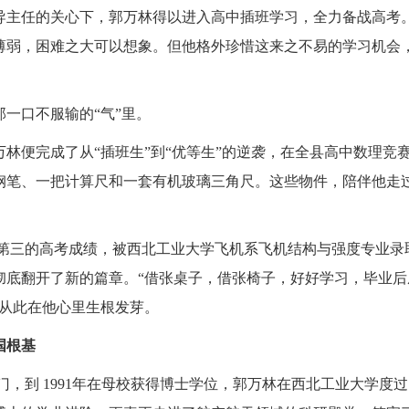
导主任的关心下，郭万林得以进入高中插班学习，全力备战高考。
薄弱，困难之大可以想象。但他格外珍惜这来之不易的学习机会
一口不服输的“气”里。
林便完成了从“插班生”到“优等生”的逆袭，在全县高中数理竞
钢笔、一把计算尺和一套有机玻璃三角尺。这些物件，陪伴他走
全县第三的高考成绩，被西北工业大学飞机系飞机结构与强度专业
彻底翻开了新的篇章。“借张桌子，借张椅子，好好学习，毕业
，从此在他心里生根发芽。
国根基
大校门，到 1991年在母校获得博士学位，郭万林在西北工业大学