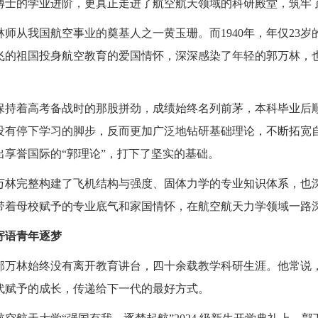
博士的学业进阶，更真正走进了航空航天领域的科研殿堂，筑牢
师从我国航空事业的奠基人之一黄玉珊。而1940年，年仅23
飞的祖国投身航空教育的爱国情怀，深深感染了年轻的郭万林，也
保持着高考备战时的那股拼劲，成绩始终名列前茅，本科毕业后
没有停下学习的脚步，反而更加广泛地钻研基础理论，不断拓宽
享誉国际的“郭理论”，打下了坚实的基础。
万林完整构建了飞机结构与强度、固体力学的专业知识体系，也
带着母校赋予的专业底气和家国情怀，在航空航天力学领域一路
寄语青年逐梦
郭万林始终没有离开教育讲台，四十余载教学科研生涯。他常说
代赋予的成长，传递给下一代的最好方式。