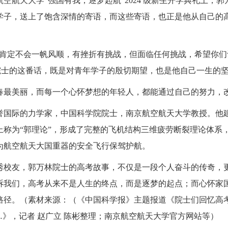
南京航空航天大学“强国有我，逐梦起航”2024 级新生开学典礼上
学子，送上了饱含深情的寄语，而这些寄语，也正是他从自己的
们肯定不会一帆风顺，有挫折有挑战，但面临任何挑战，希望你
林院士的这番话，既是对青年学子的殷切期望，也是他自己一生的
春最美丽，而每一个心怀梦想的年轻人，都能通过自己的努力，
誉国际的力学家，中国科学院院士，南京航空航天大学教授。他
上称为“郭理论”，形成了完整的飞机结构三维疲劳断裂理论体系
为航空航天大国重器的安全飞行保驾护航。
秀校友，郭万林院士的高考故事，不仅是一段个人奋斗的传奇，
诉我们，高考从来不是人生的终点，而是逐梦的起点；而心怀家
路径。（素材来源：（《中国科学报》主题报道《院士们回忆高考
…》，记者 赵广立 陈彬整理；南京航空航天大学官方网站等）