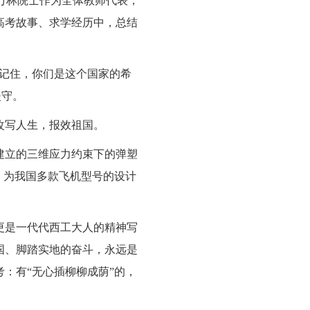
，郭万林院士作为全体教师代表，
高考故事、求学经历中，总结
们记住，你们是这个国家的希
坚守。
改写人生，报效祖国。
建立的三维应力约束下的弹塑
，为我国多款飞机型号的设计
更是一代代西工大人的精神写
国、脚踏实地的奋斗，永远是
：有“无心插柳柳成荫”的，