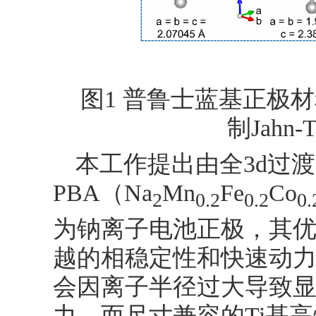
图1 普鲁士蓝基正极材
制Jahn-
本工作提出由全3d过
PBA（Na
Mn
Fe
Co
2
0.2
0.2
0.
为钠离子电池正极，其
越的相稳定性和快速动力学
会因离子半径过大导致
力，而尺寸兼容的Ti基高