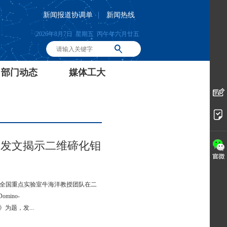
|
新闻报道协调单
新闻热线
2026年8月7日 星期五 丙午年六月廿五
部门动态
媒体工大
S发文揭示二维碲化钼
技术全国重点实验室牛海洋教授团队在二
ino-
oTe2》为题，发...