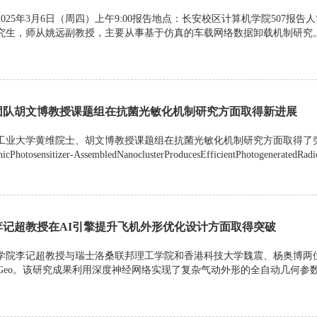
025年3月6日（周四）上午9:00报告地点：长安校区计算机学院507报告
究生，师从姚远副教授，主要从事基于仿真的车载网络数据卸载机制研究
团队胡文博教授课题组在抗菌光敏化机制研究方面取得新进展
工业大学黄维院士、胡文博教授课题组在抗菌光敏化机制研究方面取得了
icPhotosensitizer-AssembledNanoclusterProducesEfficientPhotogeneratedRadic
李记超教授在AI引擎提升飞机外形优化设计方面取得突破
学院李记超教授与瑞士洛桑联邦理工学院和香港科技大学魏震、杨奥博两
epGeo。该研究成果利用深度神经网络实现了复杂气动外形的全自动几何